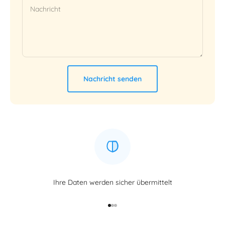
Nachricht
Nachricht senden
Ihre Daten werden sicher übermittelt
Gehe zu Element 1
Gehe zu Element 2
Gehe zu Element 3